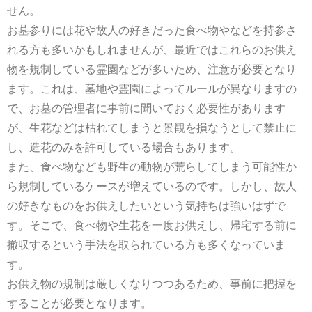
遺骨埋葬も自分スタイルで自由に決めよう
せん。
お墓参りには花や故人の好きだった食べ物やなどを持参さ
れる方も多いかもしれませんが、最近ではこれらのお供え
物を規制している霊園などが多いため、注意が必要となり
ます。これは、墓地や霊園によってルールが異なりますの
で、お墓の管理者に事前に聞いておく必要性があります
が、生花などは枯れてしまうと景観を損なうとして禁止に
し、造花のみを許可している場合もあります。
また、食べ物なども野生の動物が荒らしてしまう可能性か
ら規制しているケースが増えているのです。しかし、故人
の好きなものをお供えしたいという気持ちは強いはずで
す。そこで、食べ物や生花を一度お供えし、帰宅する前に
撤収するという手法を取られている方も多くなっていま
す。
お供え物の規制は厳しくなりつつあるため、事前に把握を
することが必要となります。