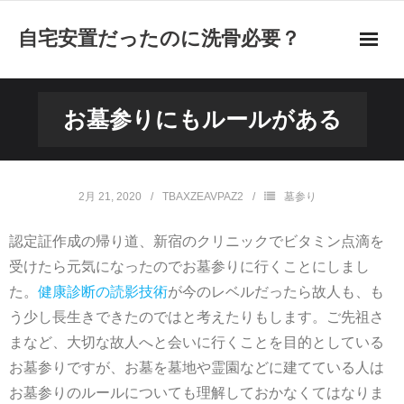
自宅安置だったのに洗骨必要？
お墓の引越しをするメリット
お墓参りにもルールがある
墓じまいと人の理解が大事
墓じまいは遺骨をどうするのかが大事
2月 21, 2020
TBAXZEAVPAZ2
墓参り
洗骨という風習の実態とは
認定証作成の帰り道、新宿のクリニックでビタミン点滴を
受けたら元気になったのでお墓参りに行くことにしまし
社会の変化によって散骨の需要が増えている
た。
健康診断の読影技術
が今のレベルだったら故人も、も
う少し長生きできたのではと考えたりもします。ご先祖さ
遺骨の行き先を相談して墓じまいをしよう
まなど、大切な故人へと会いに行くことを目的としている
遺骨を飛行機に持ち込んで帰宅する方法
お墓参りですが、お墓を墓地や霊園などに建てている人は
お墓参りのルールについても理解しておかなくてはなりま