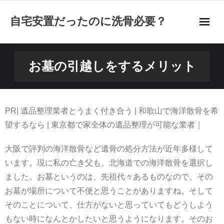
自宅安置だったのに洗骨必要？
お墓の引越しをするメリット
お墓の引越しをするメリット
墓じまいと人の理解が大事
墓じまいは遺骨をどうするのかが大事
PR| 遺品整理業者とうまく付き合う | 和歌山で海洋散骨を希
望するなら | 東京都で家全体の遺品整理が可能な業者｜
洗骨という風習の実態とは
大阪で評判の海洋散骨など遺骨の処分方法が近年多様して
社会の変化によって散骨の需要が増えている
います。現に私の亡き父も、北海道での海洋散骨を選択し
ました。お墓というのは、先祖代々あるものなので、その
遺骨の行き先を相談して墓じまいをしよう
お墓が場所について不便と思うことがありますね。そして
遺骨を飛行機に持ち込んで帰宅する方法
そのことについて、仕方がないと思っていてもどうしよう
もない時になんとかしたいと思うようになります。そのお